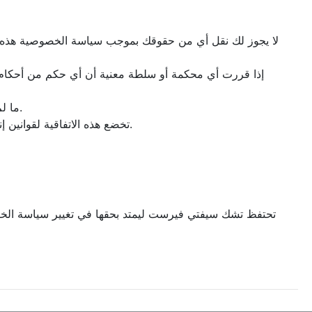
3- ما لم يتفق على خلاف ذلك، لا يعد أي تأخر أو فعل أو عدم فعل لطرفٍ في ممارسة أي من حقوقه أو تعويضاته تنازلًا عنه أو عن غيره.
4- تخضع هذه الاتفاقية لقوانين إنجلترا وويلز وتفسر وفقًا لها. تخضع جميع النزاعات الناشئة بموجب الاتفاقية للولاية القضائية الحصرية للمحاكم الإنجليزية والويلزية.