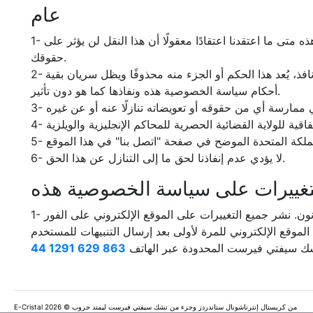
عام
1- لا يجوز لك نقل أي من حقوقك بموجب سياسة الخصوصية هذه إلى أي شخص آخر. يجوز لنا نقل حقوقنا بموجب سياسة الخصوصية هذه متى ما اعتقدنا اعتقادًا معقولًا أن هذا النقل لن يؤثر على
حقوقك.
2- إذا قررت أي محكمة أو سلطة معنية أن أي حكم من أحكام سياسة الخصوصية هذه (أو أي جزء منه) باطل أو غير قانونيٍّ أو غير نافذ، يُعد هذا الحكم أو الجزء منه محذوفًا ويظل سريان بقية
أحكام سياسة الخصوصية هذه ونفاذها كما هو دون تأثير.
6- لا يؤدي عدم إنفاذنا لحق ما إلى التنازل عن هذا الحق.
تغييرات على سياسة الخصوصية هذه
1- تحتفظ تشك سيفتي فيرست ليمتد بحقها في تغيير سياسة الخصوصية هذه حسب ما تراه لازمًا من وقتٍ لآخر أو وفق ما يتطلبه القانون. نشر جميع التغييرات على الموقع الإلكتروني على الفور
شك سيفتي فيرست المحدودة عبر الهاتف
E-Cristal من كريستال إنترناشونال ستاندردز وجزء من تشك سيفتي فيرست ليمتد جروب © 2026