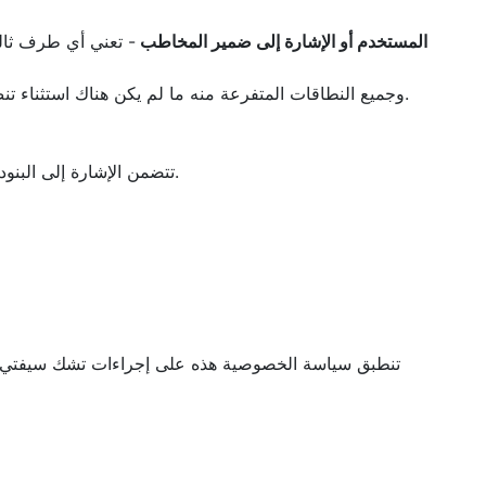
المستخدم أو الإشارة إلى ضمير المخاطب
- الموقع الإلكتروني الذي تستخدمه حاليًا - https://ecristal.cristalstandards.com/, وجميع النطاقات المتفرعة منه ما لم يكن هناك استثناء تنص عليه أحكامها وشروطها.
2- تتضمن الإشارة إلى البنود الفرعية والبنود والملاحق والمرفقات الإشارة إلى البنود الفرعية والبنود والملاحق والمرفقات الواردة في سياسة الخصوصية هذه.