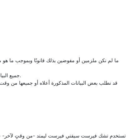
4- جميع البيانات الشخصية مخزنة بأمان وفقًا لمبادئ قانون حماية البيانات لعام 1998. لمزيدٍ من المعلومات عن الأمن انظر البند أدناه (الأمن).