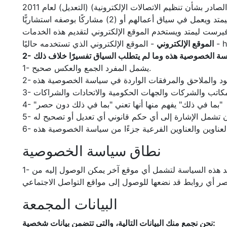
- تعني أي طرف ثالث يستخدم الموقع وليس: (1) موظفًا بواسطة تشك سيفتي فيرست ليمتد ويعمل في سياق أعمالهم أو (2) مشاركًا بوصفه استشاريًّا
الموقع الإلكتروني
1- يشمل المفرد الجمع والعكس صحيح.
4- "بما في ذلك" يفهم منها أنها تعني "بما في ذلك دون حصر"
 أن تشمل الإشارة إلى أي حكم قانوني أي تعديل أو تصحيح له
نطاق سياسة الخصوصية
1- تنطبق سياسة الخصوصية هذه على إجراءات تشك سيفتي فيرست ليمتد والمستخدمين فيما يتعلق بهذا الموقع الإلكتروني. لا تمتد هذه السياسة لتشمل أي موقع آخر يمكن الوصول إليه من
البيانات المجمعة
نحن نجمع منك البيانات التالية، والتي تتضمن بيانات شخصية: