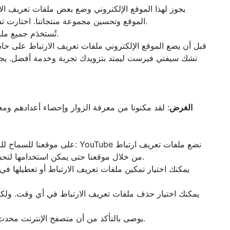
الموقع وتحسين مجموعة منتجاتنا. اختارت تشك سيفتي ليمتد ملفات تعريف الارتباط هذه بعناية واتخذت الخطوات اللازمة لضمان حماية خصوصيتكم واحترامها في جميع الأوقات.
2- تُستخدَم جميع ملفات تعريف الارتباط في هذا الموقع الإلكتروني وفقًا لأحكام قانون المملكة المتحدة والاتحاد الأوروبي بشأن ملفات تعريف الارتباط.
تشك سيفتي فيرست ليمتد بتزويدك تجربة وخدمة أفضل. يجوز
الغرض
: لقد مكنونا من معرفة الزوار وإحصاء أعدادهم ومعر
من خلال موقعنا حتى يمكن استخدامها لتحسين ملفك الشخصي على مواقعهم أو الإسهام بالبيانات التي يمتلكونها لأغراض مختلفة موضحة في سياساتهم ذات الصلة بالخصوصية.
7- يوصى بالتأكد من أن متصفح الإنترنت محدث ومراجعة التعليمات والإرشادات التي يقدمها مطور متصفح الإنترنت إذا كنت غير متأكد من ضبط إعدادات الخصوصية الخاصة بك.