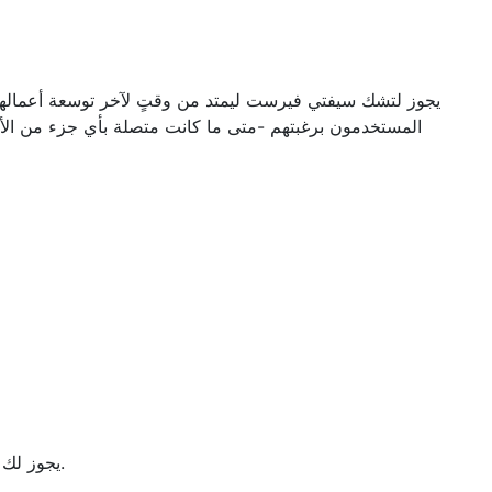
المستخدمون برغبتهم -متى ما كانت متصلة بأي جزء من الأع
2- يجوز لك تحديد استخدام متصفح الإنترنت الخاص بك لملفات تعريف الارتباط. لمزيدٍ من المعلومات انظر البند أدناه (ملفات تعريف الارتباط).