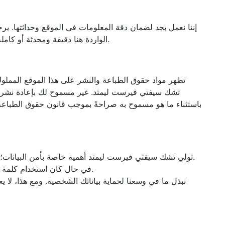
إننا نعمل بجد لضمان دقة المعلومات في الموقع وحداثتها. ير
الواردة هنا دقيقة ومحدثة أو كاملة، ولا نقبل تحمل المسؤولية القانونية لأي خسارة ناجمة عن عدم دقة المعلومات أو قدمها. هذا موقع إلكتروني يقدم المعلومات مجانًا.
تظهر مواد حقوق الطباعة والنشر على هذا الموقع المملوك
تشك سيفتي فيرست ليمتد. غير مسموح لك بإعادة نشر أي
باستثناء ما هو مسموح به صراحةً بموجب قانون حقوق الطباعة وال
1- تولي تشك سيفتي فيرست ليمتد أهمية خاصة بأمن البيانات؛ لذا نستخدم إجراءات مادية وإلكترونية وإدارية مناسبة لحماية البيانات التي جمعها هذا الموقع الإلكتروني والمحافظة عليها وتأمينها.
2- في حال كان استخدام كلمة المرور مطلوبًا للوصول إلى أجزاء معينة في الموقع الإلكتروني، يتحمل المستخدم مسؤولية الاحتفاظ بكلمة المرور هذه في سرية.