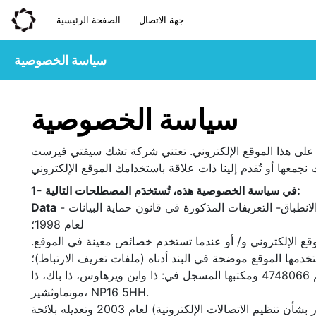
جهة الاتصال
الصفحة الرئيسية
سياسة الخصوصية
سياسة الخصوصية
على هذا الموقع الإلكتروني. تعتني شركة تشك سيفتي فيرست
1- في سياسة الخصوصية هذه، تُستخدَم المصطلحات التالية:
- يُشار إليها مجتمعة بأنها جميع البيانات التي تقدمها إلى تشك سيفتي فيرست ليمتد عبر الموقع الإلكتروني. يتضمن هذا التعريف -عند الانطباق- التعريفات المذكورة في قانون حماية البيانات
Data
لعام 1998؛
قع الإلكتروني و/ أو عندما تستخدم خصائص معينة في الموقع.
تخدمها الموقع موضحة في البند أدناه (ملفات تعريف الارتباط)؛
- تشك سيفتي فيرست ليمتد, شركة مؤسسة في إنجلترا وويلز ومسجلة تحت رقم 4748066 ومكتبها المسجل في: ذا واين ويرهاوس، ذا باك، ذا
مونماوثشير، NP16 5HH.
- ولائحة الخصوصية والاتصالات الإلكترونية (التوجيه الصادر بشأن تنظيم الاتصالات الإلكترونية) لعام 2003 وتعديله بلائحة