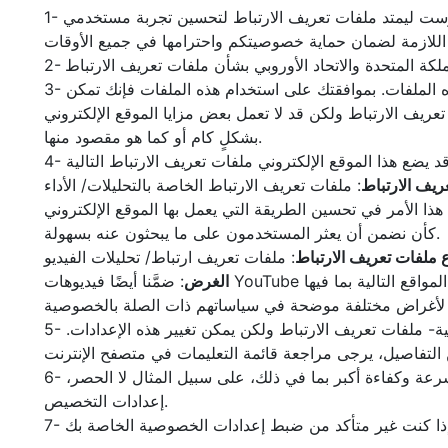
1- يجوز لهذا الموقع الإلكتروني وضع بعض ملفات تعريف الارتباط على حاسوبك الخصي والوصول إليها. تستخدم تشك سيفتي فيرست ليمتد ملفات تعريف الارتباط لتحسين تجربة مستخدمي
3- قبل أن يضع الموقع الإلكتروني ملفات تعريف الارتباط على حاسوبك، ستظهر لك نافذة منبثقة تطلب منك الموافقة على استخدام هذه الملفات. بموافقتك على استخدام هذه الملفات فإنك تمكن
ف الارتباط ولكن قد لا تعمل بعض مزايا الموقع الإلكتروني
بشكلٍ كام أو كما هو مقصود منها.
ريف الارتباط
: ملفات تعريف الارتباط الخاصة بالتحليلات/ الأداء
هذا الأمر في تحسين الطريقة التي يعمل بها الموقع الإلكتروني
كأن نضمن أن يعثر المستخدمون على ما يبحثون عنه بسهولة.
 ملفات تعريف الارتباط
: ملفات تعريف ارتباط/ تحليلات الفيديو
الغرض
: ضمَّنا أيضًا فيديوهات YouTube على موقعنا للسماح للزوار بمشاهدة محتوى الفيديو. فيما يتعلق بالأشخاص الذين يستخدمون المواقع التالية بما فيها: YouTube نضع ملفات تعريف ارتباط
5- يمكنك اختيار تمكين ملفات تعريف الارتباط أو تعطيلها في متصفح الأنترنت. تقبل معظم متصفحات الإنترنت -بإعداداتها الافتراضية- ملفات تعريف الارتباط ولكن يمكن تغيير هذه الإعدادات.
6- يمكنك اختيار حذف ملفات تعريف الارتباط في أي وقت. ولكن ربما تفقد أي من المعلومات التي تمكنك من الوصول إلى الموقع بسرعة وكفاءة أكبر بما في ذلك، على سبيل المثال لا الحصر،
إعدادات التخصيص.