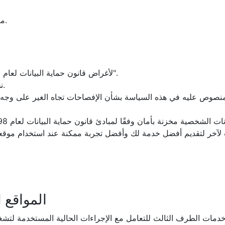
2- معلومات الاتصال مثل عنوان البريد الإلكتروني وأرقام الهاتف.
1- لأغراض قانون حماية البيانات لعام 1998، فإن تشك سيفتي فيرست ليمتد هي "مراقب البيانات".
2- نحتفظ بجميع البيانات التي يقدمها المستخدم لمدة شهر واحد.
المواقع 